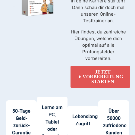
in deine Karriere starten?
Dann schau dir doch mal
unseren Online-
Testtrainer an.
Hier findest du zahlreiche
Übungen, welche dich
optimal auf alle
Prüfungsfelder
vorbereiten.
JETZT
VORBEREITUNG
STARTEN
Lerne am
30-Tage
Über
PC,
Lebenslanger
Geld-
50000
Tablet
Zugriff
zurück-
zufriedene
oder
Garantie
Kunden