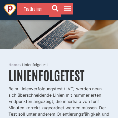
Testtrainer
💡 Wissenswertes
🔍 Gründe für die MPU
📗 Vorbereitung
Home
/
Linienfolgetest
LINIENFOLGETEST
Beim Linienverfolgungstest (LVT) werden neun
sich überschneidende Linien mit nummerierten
Endpunkten angezeigt, die innerhalb von fünf
Minuten korrekt zugeordnet werden müssen. Der
Test soll unter anderem Orientierungsfähigkeit und