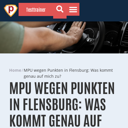
Testtrainer
💡 Wissenswertes
🔍 Gründe für die MPU
📗 Vorbereitung
Home
/
MPU wegen Punkten in Flensburg: Was kommt
genau auf mich zu?
MPU WEGEN PUNKTEN
IN FLENSBURG: WAS
KOMMT GENAU AUF