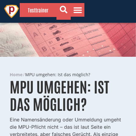
Testtrainer
💡 Wissenswertes
🔍 Gründe für die MPU
📗 Vorbereitung
Home
/
MPU umgehen: Ist das möglich?
MPU UMGEHEN: IST
DAS MÖGLICH?
Eine Namensänderung oder Ummeldung umgeht
die MPU-Pflicht nicht – das ist laut Seite ein
verbreitetes, aber falsches Gerücht. Als einzige