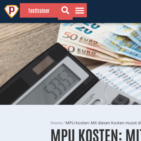
Testtrainer
💡 Wissenswertes
🔍 Gründe für die MPU
📗 Vorbereitung
Home
/
MPU Kosten: Mit diesen Kosten musst d
MPU KOSTEN: MI